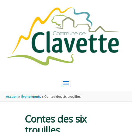
Aller au contenu
Aller au pied de page
MENU
PRINCIPAL
Accueil
Évenements
Contes des six trouilles
Contes des six
trouilles