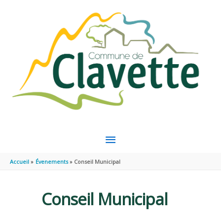
Aller au contenu
Aller au pied de page
MENU
PRINCIPAL
Accueil
Évenements
Conseil Municipal
Conseil Municipal