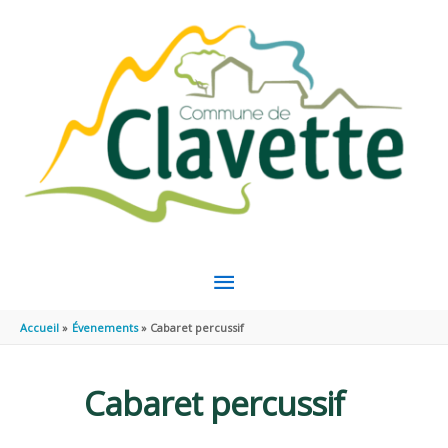
Aller au contenu
Aller au pied de page
MENU
PRINCIPAL
Accueil
Évenements
Cabaret percussif
Cabaret percussif