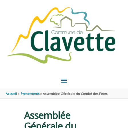
Aller au contenu
Aller au pied de page
MENU
PRINCIPAL
Accueil
Évenements
Assemblée Générale du Comité des Fêtes
Assemblée
Générale du