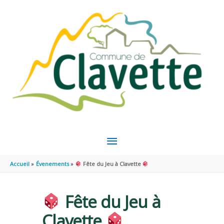
Aller au contenu
Aller au pied de page
MENU
PRINCIPAL
Accueil
Évenements
Fête du Jeu à Clavette
Fête du Jeu à
Clavette