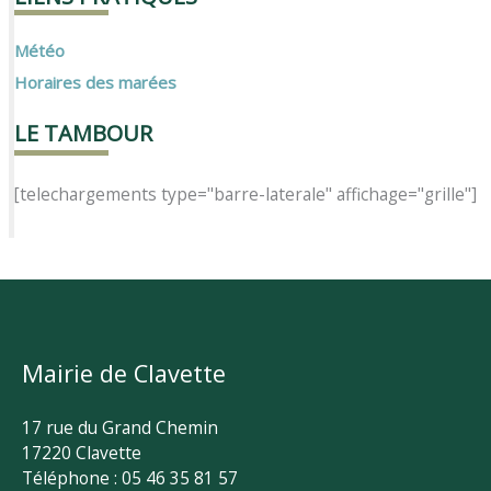
Météo
Horaires des marées
LE TAMBOUR
[telechargements type="barre-laterale" affichage="grille"]
Mairie de Clavette
17 rue du Grand Chemin
17220 Clavette
Téléphone : 05 46 35 81 57