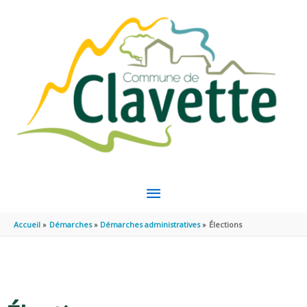
Aller au contenu
Aller au pied de page
MENU
PRINCIPAL
Accueil
Démarches
Démarches administratives
Élections