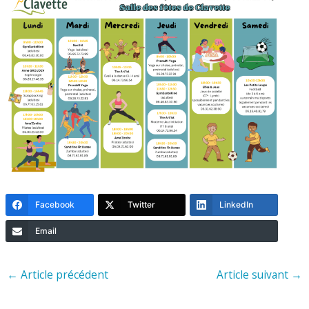
Facebook
Twitter
LinkedIn
Email
←
Article précédent
Article suivant
→